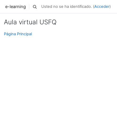
Salta al contenido principal
e-learning
Usted no se ha identificado. (
Acceder
)
Selector de búsqueda de entrada
Aula virtual USFQ
Página Principal